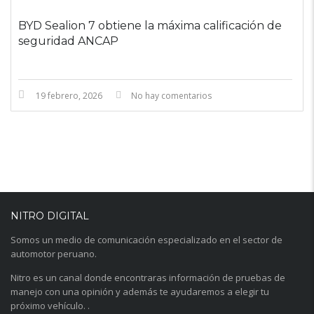
BYD Sealion 7 obtiene la máxima calificación de
seguridad ANCAP
19 febrero, 2026
No hay comentarios
NITRO DIGITAL
Somos un medio de comunicación especializado en el sector de
automotor peruano.
Nitro es un canal donde encontraras información de pruebas de
manejo con una opinión y además te ayudaremos a elegir tu
próximo vehículo. .