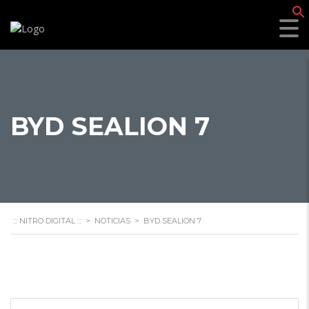
f
BYD SEALION 7
::: NITRO DIGITAL :::
>
NOTICIAS
>
BYD SEALION 7