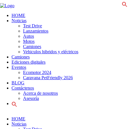
f
HOME
Noticias
Test Drive
Lanzamientos
Autos
Motos
Camiones
Vehiculos hibridos y eléctricos
Camiones
Ediciones digitales
Eventos
Ecomotor 2024
Caravana PetFriendly 2026
BLOG
Contáctenos
Acerca de nosotros
Asesoría
Search
for:
HOME
Noticias