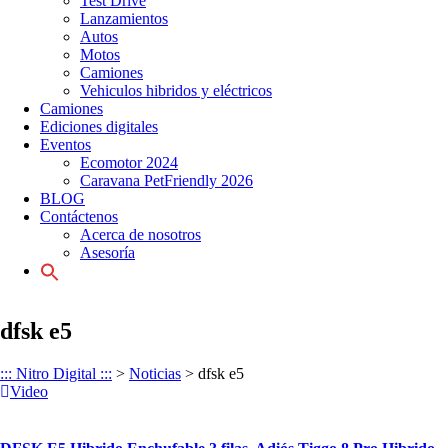
Test Drive
Lanzamientos
Autos
Motos
Camiones
Vehiculos hibridos y eléctricos
Camiones
Ediciones digitales
Eventos
Ecomotor 2024
Caravana PetFriendly 2026
BLOG
Contáctenos
Acerca de nosotros
Asesoría
Search
for:
dfsk e5
::: Nitro Digital :::
>
Noticias
>
dfsk e5
Video