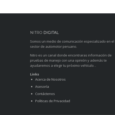
NITRO
DIGITAL
Somos un medio de comunicación especializado en el
sector de automotor peruano.
Nitro es un canal donde encontraras información de
pruebas de manejo con una opinión y además te
ayudaremos a elegir tu próximo vehículo. .
Links
Acerca de Nosotros
Asesoría
Contáctenos
Políticas de Privacidad