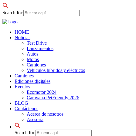
Search for:
HOME
Noticias
Test Drive
Lanzamientos
Autos
Motos
Camiones
Vehiculos hibridos y eléctricos
Camiones
Ediciones digitales
Eventos
Ecomotor 2024
Caravana PetFriendly 2026
BLOG
Contáctenos
Acerca de nosotros
Asesoría
Search for: