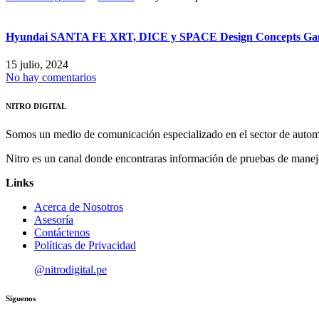
Hyundai SANTA FE XRT, DICE y SPACE Design Concepts Gana
15 julio, 2024
No hay comentarios
NITRO DIGITAL
Somos un medio de comunicación especializado en el sector de autom
Nitro es un canal donde encontraras información de pruebas de manej
Links
Acerca de Nosotros
Asesoría
Contáctenos
Políticas de Privacidad
@nitrodigital.pe
Síguenos