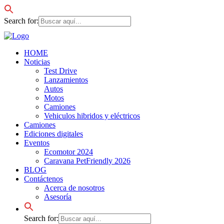
Search for:
HOME
Noticias
Test Drive
Lanzamientos
Autos
Motos
Camiones
Vehiculos hibridos y eléctricos
Camiones
Ediciones digitales
Eventos
Ecomotor 2024
Caravana PetFriendly 2026
BLOG
Contáctenos
Acerca de nosotros
Asesoría
Search for: