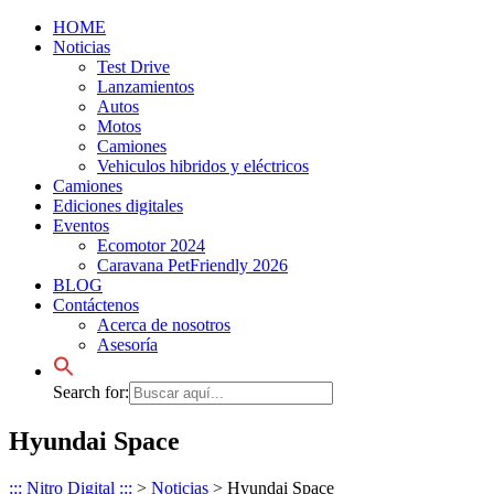
HOME
Noticias
Test Drive
Lanzamientos
Autos
Motos
Camiones
Vehiculos hibridos y eléctricos
Camiones
Ediciones digitales
Eventos
Ecomotor 2024
Caravana PetFriendly 2026
BLOG
Contáctenos
Acerca de nosotros
Asesoría
Search for:
Hyundai Space
::: Nitro Digital :::
>
Noticias
>
Hyundai Space