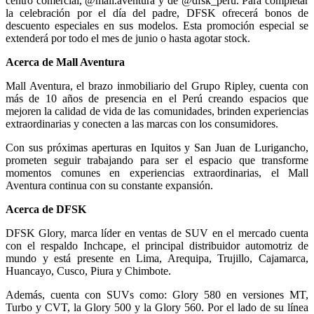
centro comercial, @mall.aventura y de @dfsk_peru. Para completar
la celebración por el día del padre, DFSK ofrecerá bonos de
descuento especiales en sus modelos. Esta promoción especial se
extenderá por todo el mes de junio o hasta agotar stock.
Acerca de Mall Aventura
Mall Aventura, el brazo inmobiliario del Grupo Ripley, cuenta con
más de 10 años de presencia en el Perú creando espacios que
mejoren la calidad de vida de las comunidades, brinden experiencias
extraordinarias y conecten a las marcas con los consumidores.
Con sus próximas aperturas en Iquitos y San Juan de Lurigancho,
prometen seguir trabajando para ser el espacio que transforme
momentos comunes en experiencias extraordinarias, el Mall
Aventura continua con su constante expansión.
Acerca de DFSK
DFSK Glory, marca líder en ventas de SUV en el mercado cuenta
con el respaldo Inchcape, el principal distribuidor automotriz de
mundo y está presente en Lima, Arequipa, Trujillo, Cajamarca,
Huancayo, Cusco, Piura y Chimbote.
Además, cuenta con SUVs como: Glory 580 en versiones MT,
Turbo y CVT, la Glory 500 y la Glory 560. Por el lado de su línea