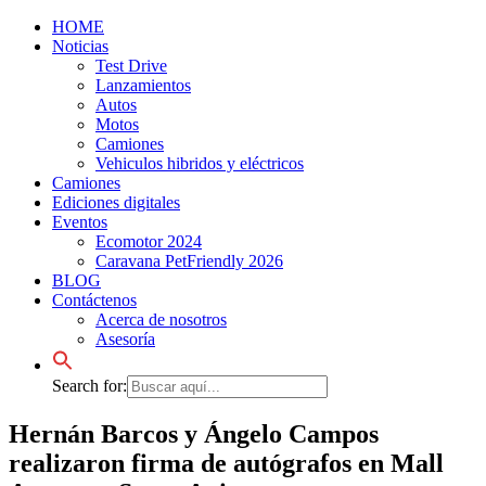
HOME
Noticias
Test Drive
Lanzamientos
Autos
Motos
Camiones
Vehiculos hibridos y eléctricos
Camiones
Ediciones digitales
Eventos
Ecomotor 2024
Caravana PetFriendly 2026
BLOG
Contáctenos
Acerca de nosotros
Asesoría
Search for:
Hernán Barcos y Ángelo Campos
realizaron firma de autógrafos en Mall