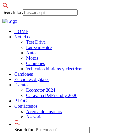
Search for:
HOME
Noticias
Test Drive
Lanzamientos
Autos
Motos
Camiones
Vehiculos hibridos y eléctricos
Camiones
Ediciones digitales
Eventos
Ecomotor 2024
Caravana PetFriendly 2026
BLOG
Contáctenos
Acerca de nosotros
Asesoría
Search for: