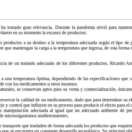
os ha tomado gran relevancia. Durante la pandemia sirvió para mante
vitaron en su momento la escasez de productos.
 los productos a su destino a la temperatura adecuada según el tipo de 
te que mantengan la carga a la temperatura que ingresa, de esta forma 
cia de un traslado adecuado de los diferentes productos. Ricardo Arnai
 a una temperatura óptima, dependiendo de las especificaciones que se
ede con los medicamentos u otros insumos.
aturales, se conservan aptos para su venta y comercialización, únicame
reservar la calidad de un medicamento, dado que para determinar su efi
o y control que influyen en su proceso para producir el efecto para el c
 manipulación adecuada al igual que un adecuado ambiente de prese
 de microorganismos multirresistentes.
transporte que trasladen de forma adecuada los productos que requieren
ue se encuentra en constante desarrollo tecnológico. Su principal objet