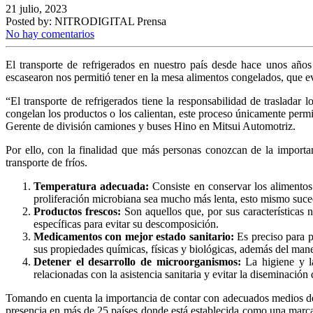
21 julio, 2023
Posted by:
NITRODIGITAL Prensa
No hay comentarios
El transporte de refrigerados en nuestro país desde hace unos añ
escasearon nos permitió tener en la mesa alimentos congelados, que e
“El transporte de refrigerados tiene la responsabilidad de trasladar
congelan los productos o los calientan, este proceso únicamente permi
Gerente de división camiones y buses Hino en Mitsui Automotriz.
Por ello, con la finalidad que más personas conozcan de la importan
transporte de fríos.
Temperatura adecuada:
Consiste en conservar los alimentos
proliferación microbiana sea mucho más lenta, esto mismo suc
Productos frescos:
Son aquellos que, por sus características n
específicas para evitar su descomposición.
Medicamentos con mejor estado sanitario:
Es preciso para p
sus propiedades químicas, físicas y biológicas, además del manej
Detener el desarrollo de microorganismos:
La higiene y la
relacionadas con la asistencia sanitaria y evitar la diseminación
Tomando en cuenta la importancia de contar con adecuados medios de 
presencia en más de 25 países donde está establecida como una marca q