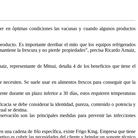
ner en óptimas condiciones las vacunas y cuando algunos productos
producto. Es importante derribar el mito que los equipos refrigerados
mantiene la frescura y no pierde propiedades”, precisa Ricardo Arnaiz,
z, representante de Mitsui, detalla 4 de los beneficios que tiene el
 necesiten. Se suele usar en alimentos frescos para conseguir que la
nte durante un plazo inferior a 30 días, estos requieren temperaturas
cacia se debe considerar la identidad, pureza, contenido o potencia y
ual se destina.
rvación son las principales medidas para prevenir las infecciones
 una cadena de frío específica, existe Frigo King. Empresa que tiene
ivo es cubrir las necesidades del cliente y brindar un soporte técnico