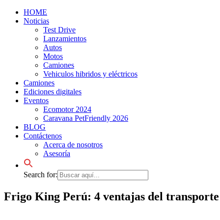
HOME
Noticias
Test Drive
Lanzamientos
Autos
Motos
Camiones
Vehiculos hibridos y eléctricos
Camiones
Ediciones digitales
Eventos
Ecomotor 2024
Caravana PetFriendly 2026
BLOG
Contáctenos
Acerca de nosotros
Asesoría
Search for:
Frigo King Perú: 4 ventajas del transporte