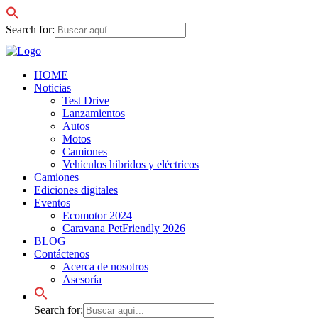
Search for:
HOME
Noticias
Test Drive
Lanzamientos
Autos
Motos
Camiones
Vehiculos hibridos y eléctricos
Camiones
Ediciones digitales
Eventos
Ecomotor 2024
Caravana PetFriendly 2026
BLOG
Contáctenos
Acerca de nosotros
Asesoría
Search for: