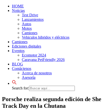
HOME
Noticias
Test Drive
Lanzamientos
Autos
Motos
Camiones
Vehiculos hibridos y eléctricos
Camiones
Ediciones digitales
Eventos
Ecomotor 2024
Caravana PetFriendly 2026
BLOG
Contáctenos
Acerca de nosotros
Asesoría
Search for:
Porsche realiza segunda edición de She
Track Day en la Chutana