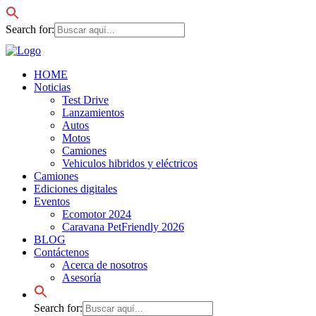
Search for:
HOME
Noticias
Test Drive
Lanzamientos
Autos
Motos
Camiones
Vehiculos hibridos y eléctricos
Camiones
Ediciones digitales
Eventos
Ecomotor 2024
Caravana PetFriendly 2026
BLOG
Contáctenos
Acerca de nosotros
Asesoría
Search for: