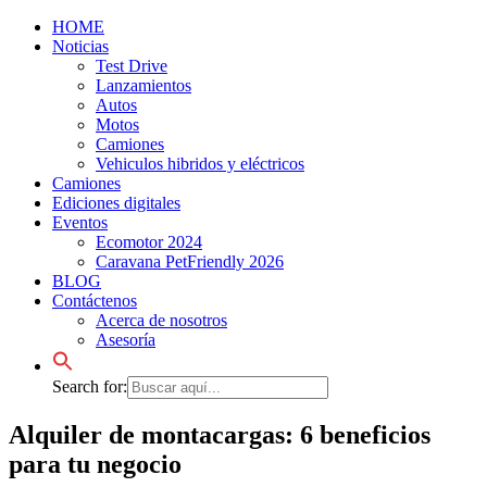
HOME
Noticias
Test Drive
Lanzamientos
Autos
Motos
Camiones
Vehiculos hibridos y eléctricos
Camiones
Ediciones digitales
Eventos
Ecomotor 2024
Caravana PetFriendly 2026
BLOG
Contáctenos
Acerca de nosotros
Asesoría
Search for:
Alquiler de montacargas: 6 beneficios
para tu negocio