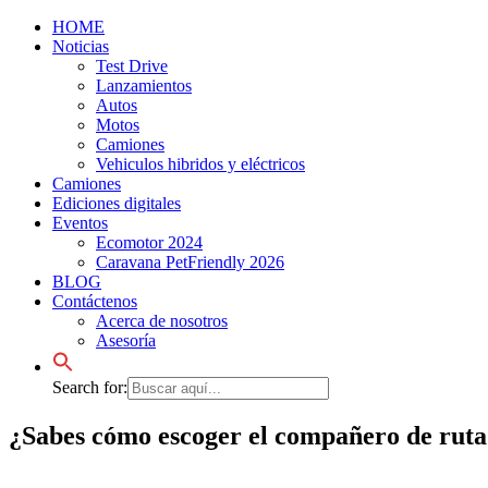
HOME
Noticias
Test Drive
Lanzamientos
Autos
Motos
Camiones
Vehiculos hibridos y eléctricos
Camiones
Ediciones digitales
Eventos
Ecomotor 2024
Caravana PetFriendly 2026
BLOG
Contáctenos
Acerca de nosotros
Asesoría
Search for:
¿Sabes cómo escoger el compañero de ruta 