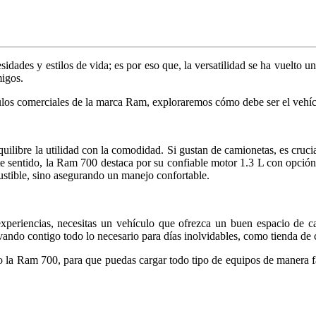
dades y estilos de vida; es por eso que, la versatilidad se ha vuelto un
migos.
ículos comerciales de la marca Ram, exploraremos cómo debe ser el vehíc
ibre la utilidad con la comodidad. Si gustan de camionetas, es crucia
e sentido, la Ram 700 destaca por su confiable motor 1.3 L con opci
ustible, sino asegurando un manejo confortable.
experiencias, necesitas un vehículo que ofrezca un buen espacio de ca
vando contigo todo lo necesario para días inolvidables, como tienda de 
 la Ram 700, para que puedas cargar todo tipo de equipos de manera fá