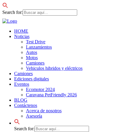
Search for:
HOME
Noticias
Test Drive
Lanzamientos
Autos
Motos
Camiones
Vehiculos hibridos y eléctricos
Camiones
Ediciones digitales
Eventos
Ecomotor 2024
Caravana PetFriendly 2026
BLOG
Contáctenos
Acerca de nosotros
Asesoría
Search for: