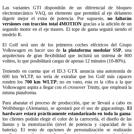
Las variantes GTI dispondrán de un diferencial de bloqueo
electromecánico VAQ, un elemento que permitirá al eje delantero
digerir mejor el extra de potencia. Por supuesto,
no faltarán
versiones con tracción total 4MOTION
gracias a la adición de un
segundo motor en el eje trasero. El tope de gama seguirá siendo el
modelo R.
El Golf será uno de los primeros coches eléctricos del Grupo
Volkswagen en hacer uso de
la plataforma modular SSP
, una
arquitectura de gran flexibilidad que incluirá un sistema de 800
voltios, lo que posibilitará cargas de apenas 12 minutos (10-80%).
Teniendo en cuenta que el ID.3 GTX anuncia una autonomía de
600 km WLTP, no sería de extrañar que los Golf más capaces
ronden los
700 km WLTP
; no en vano, esta es la cifra a la que
Volkswagen aspira a llegar con el
crossover
Trinity, que empleará la
misma plataforma.
Para abaratar el proceso de producción, que se llevará a cabo en
Wolfsburgo (Alemania), se apostará por el uso de gigacastings.
El
hardware estará prácticamente estandarizado en toda la gama
:
los clientes podrán elegir el color de la carrocería, el diseño de las
llantas y la motorización (nivel de potencia y capacidad de la
batería). El resto de opciones de personalización se realizarán