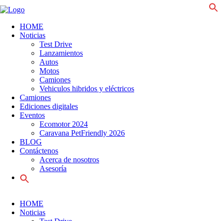
f
HOME
Noticias
Test Drive
Lanzamientos
Autos
Motos
Camiones
Vehiculos hibridos y eléctricos
Camiones
Ediciones digitales
Eventos
Ecomotor 2024
Caravana PetFriendly 2026
BLOG
Contáctenos
Acerca de nosotros
Asesoría
Search
for:
HOME
Noticias