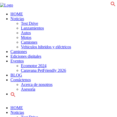
f
HOME
Noticias
Test Drive
Lanzamientos
Autos
Motos
Camiones
Vehiculos hibridos y eléctricos
Camiones
Ediciones digitales
Eventos
Ecomotor 2024
Caravana PetFriendly 2026
BLOG
Contáctenos
Acerca de nosotros
Asesoría
Search
for:
HOME
Noticias