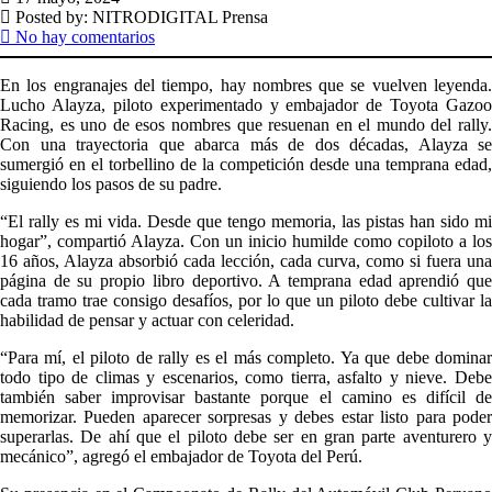
Posted by:
NITRODIGITAL Prensa
No hay comentarios
En los engranajes del tiempo, hay nombres que se vuelven leyenda.
Lucho Alayza, piloto experimentado y embajador de Toyota Gazoo
Racing, es uno de esos nombres que resuenan en el mundo del rally.
Con una trayectoria que abarca más de dos décadas, Alayza se
sumergió en el torbellino de la competición desde una temprana edad,
siguiendo los pasos de su padre.
“El rally es mi vida. Desde que tengo memoria, las pistas han sido mi
hogar”, compartió Alayza. Con un inicio humilde como copiloto a los
16 años, Alayza absorbió cada lección, cada curva, como si fuera una
página de su propio libro deportivo. A temprana edad aprendió que
cada tramo trae consigo desafíos, por lo que un piloto debe cultivar la
habilidad de pensar y actuar con celeridad.
“Para mí, el piloto de rally es el más completo. Ya que debe dominar
todo tipo de climas y escenarios, como tierra, asfalto y nieve. Debe
también saber improvisar bastante porque el camino es difícil de
memorizar. Pueden aparecer sorpresas y debes estar listo para poder
superarlas. De ahí que el piloto debe ser en gran parte aventurero y
mecánico”, agregó el embajador de Toyota del Perú.