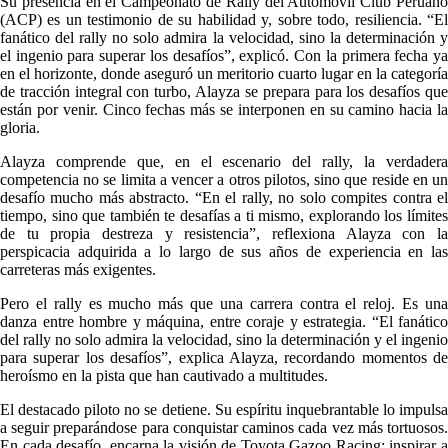
Su presencia en el Campeonato de Rally del Automóvil Club Peruano
(ACP) es un testimonio de su habilidad y, sobre todo, resiliencia. “El
fanático del rally no solo admira la velocidad, sino la determinación y
el ingenio para superar los desafíos”, explicó. Con la primera fecha ya
en el horizonte, donde aseguró un meritorio cuarto lugar en la categoría
de tracción integral con turbo, Alayza se prepara para los desafíos que
están por venir. Cinco fechas más se interponen en su camino hacia la
gloria.
Alayza comprende que, en el escenario del rally, la verdadera
competencia no se limita a vencer a otros pilotos, sino que reside en un
desafío mucho más abstracto. “En el rally, no solo compites contra el
tiempo, sino que también te desafías a ti mismo, explorando los límites
de tu propia destreza y resistencia”, reflexiona Alayza con la
perspicacia adquirida a lo largo de sus años de experiencia en las
carreteras más exigentes.
Pero el rally es mucho más que una carrera contra el reloj. Es una
danza entre hombre y máquina, entre coraje y estrategia. “El fanático
del rally no solo admira la velocidad, sino la determinación y el ingenio
para superar los desafíos”, explica Alayza, recordando momentos de
heroísmo en la pista que han cautivado a multitudes.
El destacado piloto no se detiene. Su espíritu inquebrantable lo impulsa
a seguir preparándose para conquistar caminos cada vez más tortuosos.
En cada desafío, encarna la visión de Toyota Gazoo Racing: inspirar a