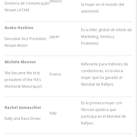
Mexico
Diretora de Comunicação
la mujer en el mundo del
Nissan LATAM
automóvil.
Asako Hoshino
Es la líder global de Infiniti de
Japan
Marketing, Ventas y
Executive Vice President,
Postventa.
Nissan Motor
Michèle Mouton
Referente para millones de
conductoras, es la única
She became the first
France
mujer que ha ganado el
president of the FIA’s
Mundial de Rallyes.
Women& Motorsport
Es la primera mujer con
Rachel Somaschini
fibrosis quística que
Italy
participa en el Mundial de
Rally and Race Driver
Rallyes.