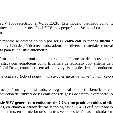
 SUV 100% eléctrico, el
Volvo EX30.
Este modelo, premiado como “
ectura de interiores. Es el SUV más pequeño de Volvo, el cual ha dem
rca.
ste modelo se destaca no solo por ser
el Volvo con la menor huella 
ado y 17% de plástico reciclado, además de diversos materiales renovab
 para la industria automotriz.
firmando el compromiso de la marca con el bienestar de sus usuarios.
staca con tecnologías como la cámara de retroceso 360, sistema de f
edal Drive, control crucero adaptativo y sistema de alerta al conductor.
conserva todo el poder y las características de los vehículos Volvo e
 ocupará un lugar destacado, entregando al conductor beneficios co
ucción del ruido y de las emisiones de gases de efecto invernadero, con
este SUV genera cero emisiones de CO2 y no produce ruidos ni vib
s, en cuanto a características tecnológicas, el EX30 está equipado c
 mismo, en su interior presenta tres versiones temáticas inspiradas en 