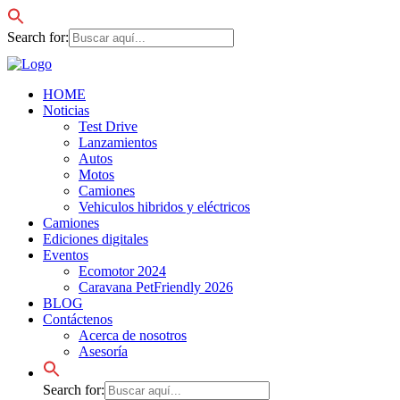
Search for:
HOME
Noticias
Test Drive
Lanzamientos
Autos
Motos
Camiones
Vehiculos hibridos y eléctricos
Camiones
Ediciones digitales
Eventos
Ecomotor 2024
Caravana PetFriendly 2026
BLOG
Contáctenos
Acerca de nosotros
Asesoría
Search for: