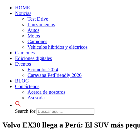
HOME
Noticias
Test Drive
Lanzamientos
Autos
Motos
Camiones
Vehiculos hibridos y eléctricos
Camiones
Ediciones digitales
Eventos
Ecomotor 2024
Caravana PetFriendly 2026
BLOG
Contáctenos
Acerca de nosotros
Asesoría
Search for:
Volvo EX30 llega a Perú: El SUV más pequ