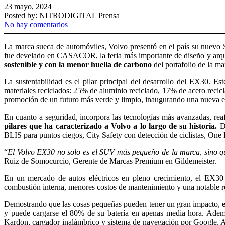
23 mayo, 2024
Posted by:
NITRODIGITAL Prensa
No hay comentarios
La marca sueca de automóviles, Volvo presentó en el país su nuevo
fue develado en CASACOR, la feria más importante de diseño y arquit
sostenible y con la menor huella de carbono
del portafolio de la ma
La sustentabilidad es el pilar principal del desarrollo del EX30. E
materiales reciclados: 25% de aluminio reciclado, 17% de acero recicl
promoción de un futuro más verde y limpio, inaugurando una nueva era
En cuanto a seguridad, incorpora las tecnologías más avanzadas, rea
pilares que ha caracterizado a Volvo a lo largo de su historia.
De
BLIS para puntos ciegos, City Safety con detección de ciclistas, One P
“
El Volvo EX30 no solo es el SUV más pequeño de la marca, sino que 
Ruiz de Somocurcio, Gerente de Marcas Premium en Gildemeister.
En un mercado de autos eléctricos en pleno crecimiento, el EX30
combustión interna, menores costos de mantenimiento y una notable red
Demostrando que las cosas pequeñas pueden tener un gran impacto,
y puede cargarse el 80% de su batería en apenas media hora. Ademá
Kardon, cargador inalámbrico y sistema de navegación por Google. Así