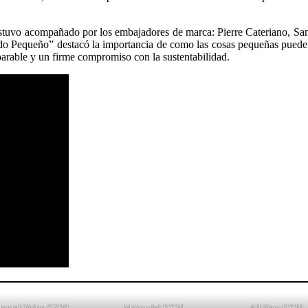
estuvo acompañado por los embajadores de marca: Pierre Cateriano, San
o Pequeño” destacó la importancia de como las cosas pequeñas pueden
rable y un firme compromiso con la sustentabilidad.
rontal Volvo EX30
Motor del EX30
All New EX30