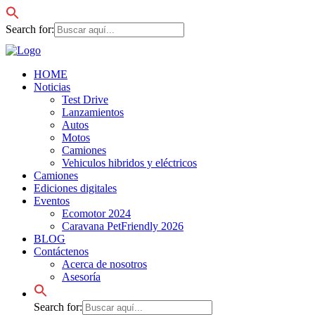
Search for:
HOME
Noticias
Test Drive
Lanzamientos
Autos
Motos
Camiones
Vehiculos hibridos y eléctricos
Camiones
Ediciones digitales
Eventos
Ecomotor 2024
Caravana PetFriendly 2026
BLOG
Contáctenos
Acerca de nosotros
Asesoría
Search for: