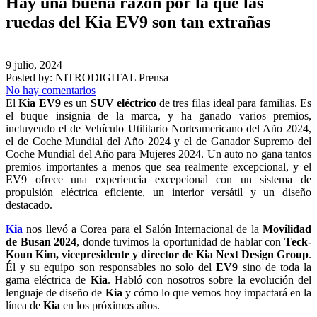
Hay una buena razón por la que las
ruedas del Kia EV9 son tan extrañas
9 julio, 2024
Posted by:
NITRODIGITAL Prensa
No hay comentarios
El
Kia EV9
es un
SUV eléctrico
de tres filas ideal para familias. Es
el buque insignia de la marca, y ha ganado varios premios,
incluyendo el de Vehículo Utilitario Norteamericano del Año 2024,
el de Coche Mundial del Año 2024 y el de Ganador Supremo del
Coche Mundial del Año para Mujeres 2024. Un auto no gana tantos
premios importantes a menos que sea realmente excepcional, y el
EV9 ofrece una experiencia excepcional con un sistema de
propulsión eléctrica eficiente, un interior versátil y un diseño
destacado.
Kia
nos llevó a Corea para el Salón Internacional de la
Movilidad
de Busan 2024
, donde tuvimos la oportunidad de hablar con
Teck-
Koun Kim, vicepresidente y director de Kia Next Design Group
.
Él y su equipo son responsables no solo del
EV9
sino de toda la
gama eléctrica de
Kia
. Habló con nosotros sobre la evolución del
lenguaje de diseño de
Kia
y cómo lo que vemos hoy impactará en la
línea de
Kia
en los próximos años.