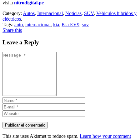
visita
nitrodigital.pe
Category:
Autos
,
Internacional
,
Noticias
,
SUV
,
Vehiculos hibridos y
eléctricos
,
Tags:
auto
,
internacional
,
kia
,
Kia EV9
,
suv
Share this
Leave a Reply
This site uses Akismet to reduce spam.
Learn how your comment