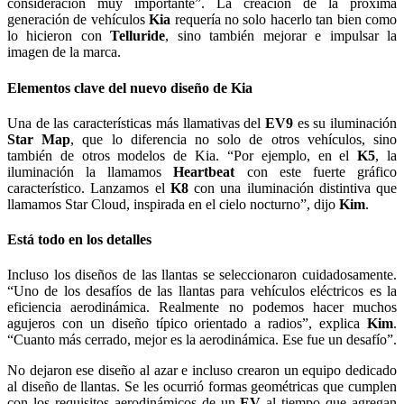
consideración muy importante”. La creación de la próxima
generación de vehículos
Kia
requería no solo hacerlo tan bien como
lo hicieron con
Telluride
, sino también mejorar e impulsar la
imagen de la marca.
Elementos clave del nuevo diseño de Kia
Una de las características más llamativas del
EV9
es su iluminación
Star Map
, que lo diferencia no solo de otros vehículos, sino
también de otros modelos de Kia. “Por ejemplo, en el
K5
, la
iluminación la llamamos
Heartbeat
con este fuerte gráfico
característico. Lanzamos el
K8
con una iluminación distintiva que
llamamos Star Cloud, inspirada en el cielo nocturno”, dijo
Kim
.
Está todo en los detalles
Incluso los diseños de las llantas se seleccionaron cuidadosamente.
“Uno de los desafíos de las llantas para vehículos eléctricos es la
eficiencia aerodinámica. Realmente no podemos hacer muchos
agujeros con un diseño típico orientado a radios”, explica
Kim
.
“Cuanto más cerrado, mejor es la aerodinámica. Ese fue un desafío”.
No dejaron ese diseño al azar e incluso crearon un equipo dedicado
al diseño de llantas. Se les ocurrió formas geométricas que cumplen
con los requisitos aerodinámicos de un
EV
al tiempo que agregan