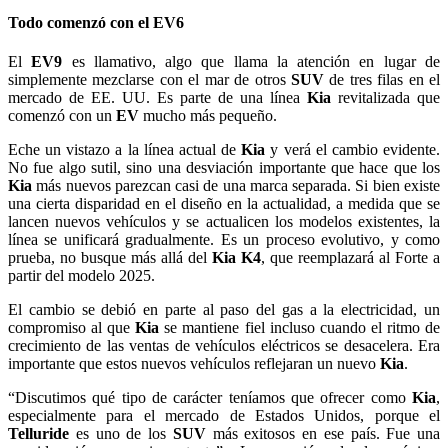
Todo comenzó con el EV6
El
EV9
es llamativo, algo que llama la atención en lugar de
simplemente mezclarse con el mar de otros
SUV
de tres filas en el
mercado de EE. UU. Es parte de una línea
Kia
revitalizada que
comenzó con un
EV
mucho más pequeño.
Eche un vistazo a la línea actual de
Kia
y verá el cambio evidente.
No fue algo sutil, sino una desviación importante que hace que los
Kia
más nuevos parezcan casi de una marca separada. Si bien existe
una cierta disparidad en el diseño en la actualidad, a medida que se
lancen nuevos vehículos y se actualicen los modelos existentes, la
línea se unificará gradualmente. Es un proceso evolutivo, y como
prueba, no busque más allá del
Kia K4
, que reemplazará al Forte a
partir del modelo 2025.
El cambio se debió en parte al paso del gas a la electricidad, un
compromiso al que
Kia
se mantiene fiel incluso cuando el ritmo de
crecimiento de las ventas de vehículos eléctricos se desacelera. Era
importante que estos nuevos vehículos reflejaran un nuevo
Kia
.
“Discutimos qué tipo de carácter teníamos que ofrecer como
Kia
,
especialmente para el mercado de Estados Unidos, porque el
Telluride
es uno de los
SUV
más exitosos en ese país. Fue una