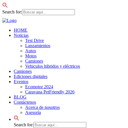
Search for:
HOME
Noticias
Test Drive
Lanzamientos
Autos
Motos
Camiones
Vehiculos hibridos y eléctricos
Camiones
Ediciones digitales
Eventos
Ecomotor 2024
Caravana PetFriendly 2026
BLOG
Contáctenos
Acerca de nosotros
Asesoría
Search for: