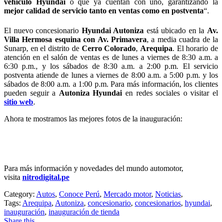
vehículo Hyundai
o que ya cuentan con uno, garantizando la
mejor calidad de servicio tanto en ventas como en postventa
“.
El nuevo concesionario
Hyundai Autoniza
está ubicado en la
Av.
Villa Hermosa esquina con Av. Primavera
, a media cuadra de la
Sunarp, en el distrito de
Cerro Colorado
,
Arequipa
. El horario de
atención en el salón de ventas es de lunes a viernes de 8:30 a.m. a
6:30 p.m., y los sábados de 8:30 a.m. a 2:00 p.m. El servicio
postventa atiende de lunes a viernes de 8:00 a.m. a 5:00 p.m. y los
sábados de 8:00 a.m. a 1:00 p.m. Para más información, los clientes
pueden seguir a
Autoniza Hyundai
en redes sociales o visitar el
sitio web
.
Ahora te mostramos las mejores fotos de la inauguración:
Para más información y novedades del mundo automotor,
visita
nitrodigital.pe
Category:
Autos
,
Conoce Perú
,
Mercado motor
,
Noticias
,
Tags:
Arequipa
,
Autoniza
,
concesionario
,
concesionarios
,
hyundai
,
inauguración
,
inauguración de tienda
Share this