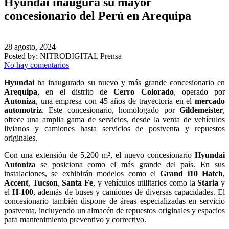
Hyundai inaugura su mayor
concesionario del Perú en Arequipa
28 agosto, 2024
Posted by:
NITRODIGITAL Prensa
No hay comentarios
Hyundai
ha inaugurado su nuevo y más grande concesionario en
Arequipa
, en el distrito de
Cerro Colorado
, operado por
Autoniza
, una empresa con 45 años de trayectoria en el
mercado
automotriz
. Este concesionario, homologado por
Gildemeister
,
ofrece una amplia gama de servicios, desde la venta de vehículos
livianos y camiones hasta servicios de postventa y repuestos
originales.
Con una extensión de 5,200 m², el nuevo concesionario
Hyundai
Autoniz
a se posiciona como el más grande del país. En sus
instalaciones, se exhibirán modelos como el
Grand i10 Hatch
,
Accent
,
Tucson
,
Santa Fe
, y vehículos utilitarios como la
Staria
y
el
H-100
, además de buses y camiones de diversas capacidades. El
concesionario también dispone de áreas especializadas en servicio
postventa, incluyendo un almacén de repuestos originales y espacios
para mantenimiento preventivo y correctivo.