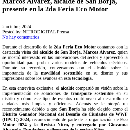
Marcos Álvarez, alcalde de San Borja,
presente en la 2da Feria Eco Motor
2 octubre, 2024
Posted by:
NITRODIGITAL Prensa
No hay comentarios
Durante el desarrollo de la
2da Feria Eco Moto
r contamos con la
destacada visita del
alcalde de San Borja, Marcos Álvarez
, quien
se mostró interesado en las innovaciones del sector y aprovechó la
oportunidad para probar varios modelos de vehículos eléctricos.
Durante su recorrido, conversamos con el alcalde sobre la
importancia de la
movilidad sostenible
en su distrito y sus
impresiones sobre los avances en esta
tecnología
.
En esta entrevista exclusiva, el
alcalde
compartió su visión sobre la
implementación de soluciones de
transporte sostenible
en su
distrito y cómo este tipo de eventos contribuyen al desarrollo de
ciudades más limpias y eficientes. Además se le otorgó un
reconocimiento debido a que
San Borja
ha sido elegido como el
Distrito Ganador Nacional del Desafío de Ciudades de WWF
(OPCC)
2024,
reconocimiento de parte de la organización de
Eco
Motor 2024 y la Revista Nitro, y entregado por Giovanna
Alvarado, Fundadora y directora de la revista Nitro.