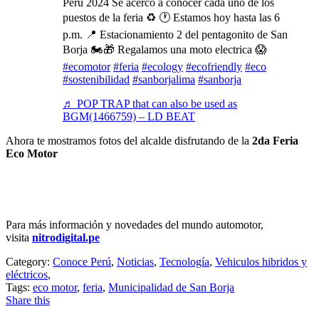
Perú 2024 Se acercó a conocer cada uno de los
puestos de la feria ♻️ 🕐 Estamos hoy hasta las 6
p.m. 📍 Estacionamiento 2 del pentagonito de San
Borja 🏍️🎁 Regalamos una moto electrica 😱
#ecomotor
#feria
#ecology
#ecofriendly
#eco
#sostenibilidad
#sanborjalima
#sanborja
♬ POP TRAP that can also be used as
BGM(1466759) – LD BEAT
Ahora te mostramos fotos del alcalde disfrutando de la
2da Feria
Eco Motor
Para más información y novedades del mundo automotor,
visita
nitrodigital.pe
Category:
Conoce Perú
,
Noticias
,
Tecnología
,
Vehiculos hibridos y
eléctricos
,
Tags:
eco motor
,
feria
,
Municipalidad de San Borja
Share this