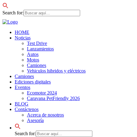
Search for:
HOME
Noticias
Test Drive
Lanzamientos
Autos
Motos
Camiones
Vehiculos hibridos y eléctricos
Camiones
Ediciones digitales
Eventos
Ecomotor 2024
Caravana PetFriendly 2026
BLOG
Contáctenos
Acerca de nosotros
Asesoría
Search for: