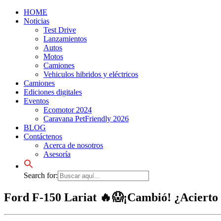
HOME
Noticias
Test Drive
Lanzamientos
Autos
Motos
Camiones
Vehiculos hibridos y eléctricos
Camiones
Ediciones digitales
Eventos
Ecomotor 2024
Caravana PetFriendly 2026
BLOG
Contáctenos
Acerca de nosotros
Asesoría
Search for:
Ford F-150 Lariat 🔥😱¡Cambió! ¿Acierto 