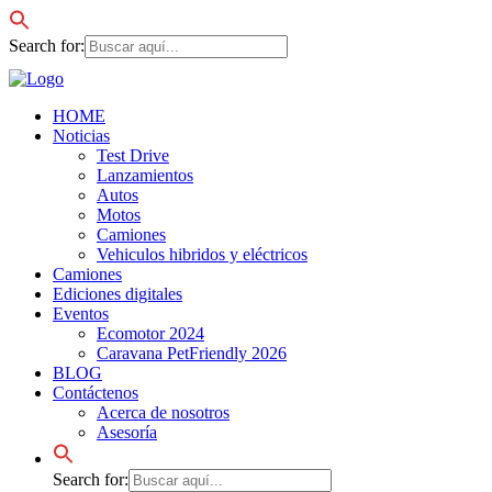
Search for:
HOME
Noticias
Test Drive
Lanzamientos
Autos
Motos
Camiones
Vehiculos hibridos y eléctricos
Camiones
Ediciones digitales
Eventos
Ecomotor 2024
Caravana PetFriendly 2026
BLOG
Contáctenos
Acerca de nosotros
Asesoría
Search for: