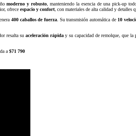
eño
moderno y robusto
, manteniendo la esencia de una pick-up todot
rior, ofrece
espacio y confort
, con materiales de alta calidad y detalles
genera
400 caballos de fuerza
. Su transmisión automática de
10 veloc
dor resalta su
aceleración rápida
y su capacidad de remolque, que la
ida a
$71 790