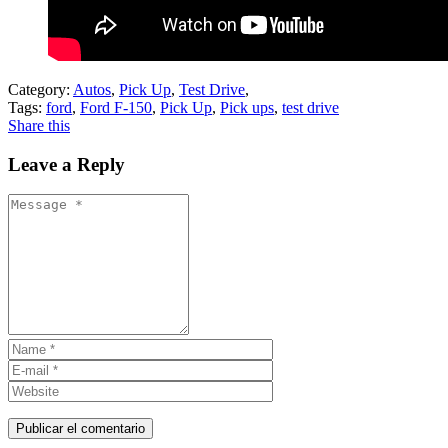
Category:
Autos
,
Pick Up
,
Test Drive
,
Tags:
ford
,
Ford F-150
,
Pick Up
,
Pick ups
,
test drive
Share this
Leave a Reply