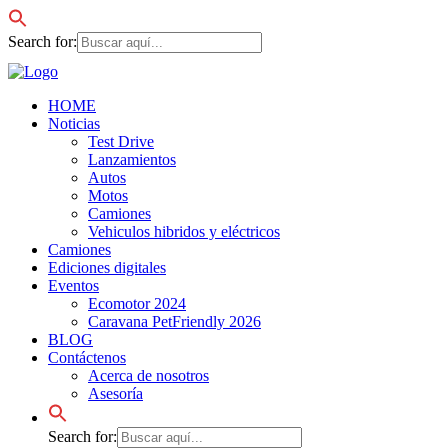
Search for:
HOME
Noticias
Test Drive
Lanzamientos
Autos
Motos
Camiones
Vehiculos hibridos y eléctricos
Camiones
Ediciones digitales
Eventos
Ecomotor 2024
Caravana PetFriendly 2026
BLOG
Contáctenos
Acerca de nosotros
Asesoría
Search for: