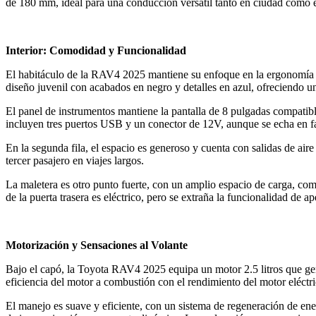
de 180 mm, ideal para una conducción versátil tanto en ciudad como e
Interior: Comodidad y Funcionalidad
El habitáculo de la RAV4 2025 mantiene su enfoque en la ergonomía y 
diseño juvenil con acabados en negro y detalles en azul, ofreciendo u
El panel de instrumentos mantiene la pantalla de 8 pulgadas compatib
incluyen tres puertos USB y un conector de 12V, aunque se echa en fa
En la segunda fila, el espacio es generoso y cuenta con salidas de ai
tercer pasajero en viajes largos.
La maletera es otro punto fuerte, con un amplio espacio de carga, com
de la puerta trasera es eléctrico, pero se extraña la funcionalidad de a
Motorización y Sensaciones al Volante
Bajo el capó, la Toyota RAV4 2025 equipa un motor 2.5 litros que g
eficiencia del motor a combustión con el rendimiento del motor eléctri
El manejo es suave y eficiente, con un sistema de regeneración de e