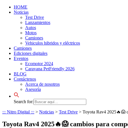
HOME
Noticias
Test Drive
Lanzamientos
Autos
Motos
Camiones
Vehiculos hibridos y eléctricos
Camiones
Ediciones digitales
Eventos
Ecomotor 2024
Caravana PetFriendly 2026
BLOG
Contáctenos
Acerca de nosotros
Asesoría
Search for:
::: Nitro Digital :::
>
Noticias
>
Test Drive
>
Toyota Rav4 2025🔥😱 ca
Toyota Rav4 2025🔥😱 cambios para competi