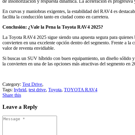
de insonorización y respuesta dinámica. La aceleración es progresiva y 
En curvas y maniobras exigentes, la estabilidad del RAV4 es destacable
facilita la conducción tanto en ciudad como en carretera.
Conclusión: ¿Vale la Pena la Toyota RAV4 2025?
La Toyota RAV4 2025 sigue siendo una apuesta segura para quienes busc
convierten en una excelente opción dentro del segmento. Frente a la 
valor de reventa envidiable.
Si buscas un SUV híbrido con buen equipamiento, un diseño sólido y l
la convierten en una de las opciones más atractivas del segmento en 2
Category:
Test Drive
,
Tags:
hybrid
,
test drive
,
Toyota
,
TOYOTA RAV4
Share this
Leave a Reply