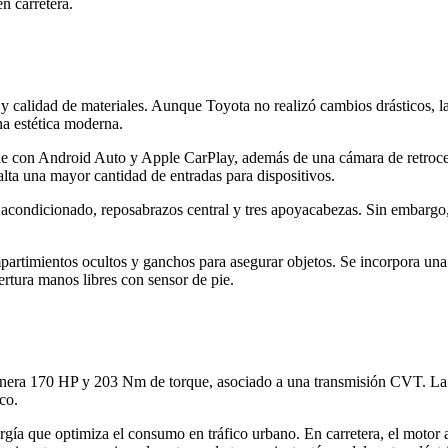
n carretera.
calidad de materiales. Aunque Toyota no realizó cambios drásticos, la 
na estética moderna.
le con Android Auto y Apple CarPlay, además de una cámara de retroces
lta una mayor cantidad de entradas para dispositivos.
re acondicionado, reposabrazos central y tres apoyacabezas. Sin embargo
partimientos ocultos y ganchos para asegurar objetos. Se incorpora una l
pertura manos libres con sensor de pie.
enera 170 HP y 203 Nm de torque, asociado a una transmisión CVT. La 
co.
nergía que optimiza el consumo en tráfico urbano. En carretera, el mo