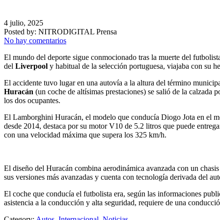
4 julio, 2025
Posted by:
NITRODIGITAL Prensa
No hay comentarios
El mundo del deporte sigue conmocionado tras la muerte del futbolis
del
Liverpool
y habitual de la selección portuguesa, viajaba con su 
El accidente tuvo lugar en una autovía a la altura del término municip
Huracán
(un coche de altísimas prestaciones) se salió de la calzada
los dos ocupantes.
El Lamborghini Huracán, el modelo que conducía Diogo Jota en el mom
desde 2014, destaca por su motor V10 de 5.2 litros que puede entregar
con una velocidad máxima que supera los 325 km/h.
El diseño del Huracán combina aerodinámica avanzada con un chasis rí
sus versiones más avanzadas y cuenta con tecnología derivada del au
El coche que conducía el futbolista era, según las informaciones pu
asistencia a la conducción y alta seguridad, requiere de una conducci
Category:
Autos
,
Internacional
,
Noticias
,