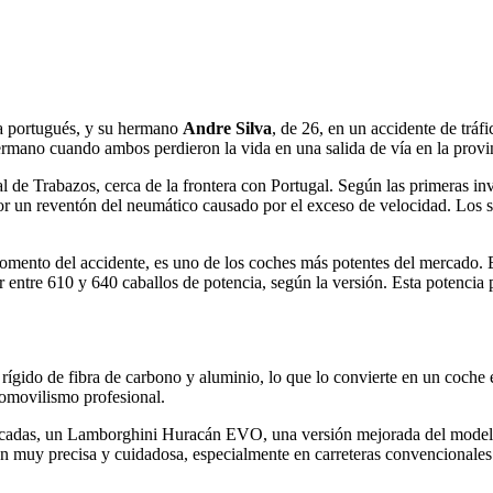
ta portugués, y su hermano
Andre
Silva
, de 26, en un accidente de tráf
hermano cuando ambos perdieron la vida en una salida de vía en la provi
al de Trabazos, cerca de la frontera con Portugal. Según las primeras in
 por un reventón del neumático causado por el exceso de velocidad. Los 
ento del accidente, es uno de los coches más potentes del mercado. Es
 entre 610 y 640 caballos de potencia, según la versión. Esta potencia
gido de fibra de carbono y aluminio, lo que lo convierte en un coche e
tomovilismo profesional.
blicadas, un Lamborghini Huracán EVO, una versión mejorada del modelo 
ón muy precisa y cuidadosa, especialmente en carreteras convencionales