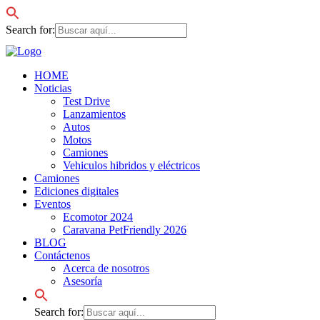
Search for:
HOME
Noticias
Test Drive
Lanzamientos
Autos
Motos
Camiones
Vehiculos hibridos y eléctricos
Camiones
Ediciones digitales
Eventos
Ecomotor 2024
Caravana PetFriendly 2026
BLOG
Contáctenos
Acerca de nosotros
Asesoría
Search for: