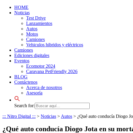
HOME
Noticias
Test Drive
Lanzamientos
Autos
Motos
Camiones
Vehiculos hibridos y eléctricos
Camiones
Ediciones digitales
Eventos
Ecomotor 2024
Caravana PetFriendly 2026
BLOG
Contáctenos
Acerca de nosotros
Asesoría
Search for:
::: Nitro Digital :::
>
Noticias
>
Autos
>
¿Qué auto conducía Diogo Jot
¿Qué auto conducía Diogo Jota en su mort