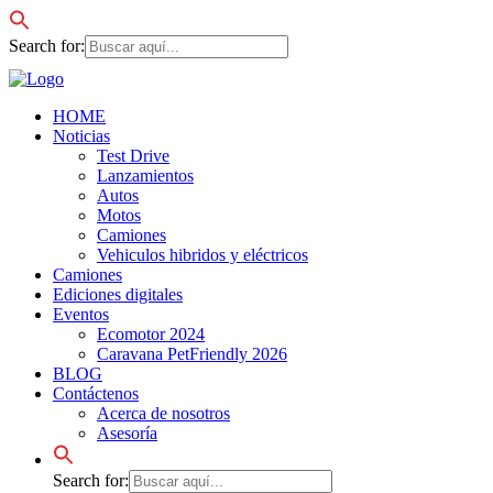
Search for:
HOME
Noticias
Test Drive
Lanzamientos
Autos
Motos
Camiones
Vehiculos hibridos y eléctricos
Camiones
Ediciones digitales
Eventos
Ecomotor 2024
Caravana PetFriendly 2026
BLOG
Contáctenos
Acerca de nosotros
Asesoría
Search for: