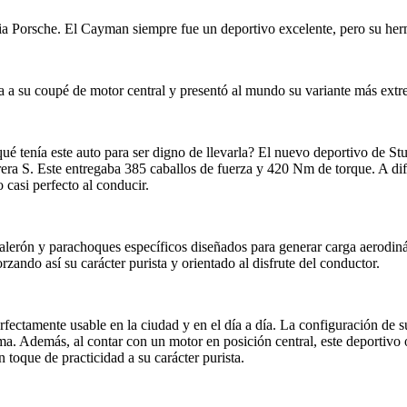
lia Porsche. El Cayman siempre fue un deportivo excelente, pero su her
a a su coupé de motor central y presentó al mundo su variante más ext
 tenía este auto para ser digno de llevarla? El nuevo deportivo de Stutt
rera S. Este entregaba 385 caballos de fuerza y 420 Nm de torque. A d
 casi perfecto al conducir.
lerón y parachoques específicos diseñados para generar carga aerodinám
zando así su carácter purista y orientado al disfrute del conductor.
fectamente usable en la ciudad y en el día a día. La configuración de 
a. Además, al contar con un motor en posición central, este deportivo 
n toque de practicidad a su carácter purista.