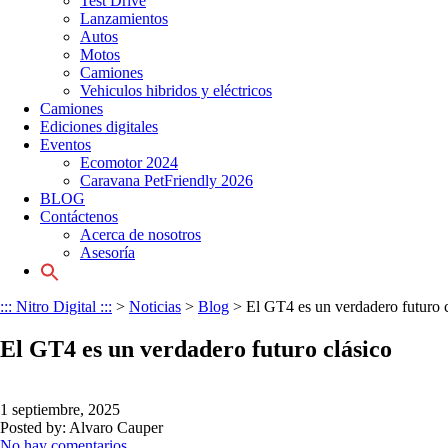
Test Drive
Lanzamientos
Autos
Motos
Camiones
Vehiculos hibridos y eléctricos
Camiones
Ediciones digitales
Eventos
Ecomotor 2024
Caravana PetFriendly 2026
BLOG
Contáctenos
Acerca de nosotros
Asesoría
::: Nitro Digital :::
>
Noticias
>
Blog
>
El GT4 es un verdadero futuro c
El GT4 es un verdadero futuro clásico
1 septiembre, 2025
Posted by:
Alvaro Cauper
No hay comentarios