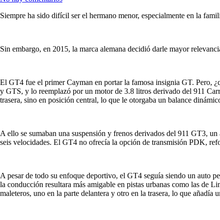
Siempre ha sido difícil ser el hermano menor, especialmente en la fami
Sin embargo, en 2015, la marca alemana decidió darle mayor relevanci
El GT4 fue el primer Cayman en portar la famosa insignia GT. Pero, ¿qué
y GTS, y lo reemplazó por un motor de 3.8 litros derivado del 911 Car
trasera, sino en posición central, lo que le otorgaba un balance dinámico
A ello se sumaban una suspensión y frenos derivados del 911 GT3, un a
seis velocidades. El GT4 no ofrecía la opción de transmisión PDK, refor
A pesar de todo su enfoque deportivo, el GT4 seguía siendo un auto per
la conducción resultara más amigable en pistas urbanas como las de Lim
maleteros, uno en la parte delantera y otro en la trasera, lo que añadía u