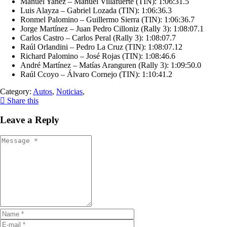
Manuel Yañez – Manuel Villafuerte (TIN): 1:06:31.5
Luis Alayza – Gabriel Lozada (TIN): 1:06:36.3
Ronmel Palomino – Guillermo Sierra (TIN): 1:06:36.7
Jorge Martínez – Juan Pedro Cilloniz (Rally 3): 1:08:07.1
Carlos Castro – Carlos Peral (Rally 3): 1:08:07.7
Raúl Orlandini – Pedro La Cruz (TIN): 1:08:07.12
Richard Palomino – José Rojas (TIN): 1:08:46.6
André Martínez – Matías Aranguren (Rally 3): 1:09:50.0
Raúl Ccoyo – Álvaro Cornejo (TIN): 1:10:41.2
Category:
Autos
,
Noticias
,
Share this
Leave a Reply