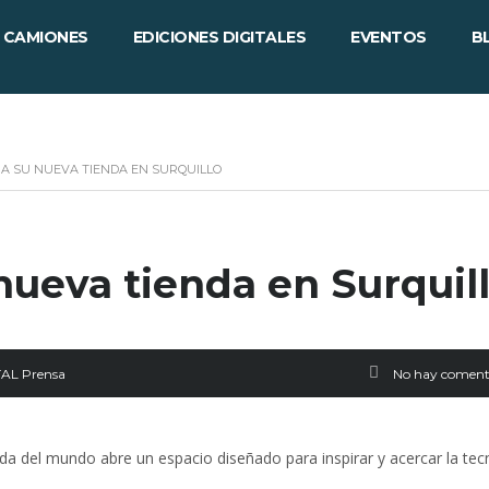
CAMIONES
EDICIONES DIGITALES
EVENTOS
B
A SU NUEVA TIENDA EN SURQUILLO
nueva tienda en Surquil
AL Prensa
No hay coment
a del mundo abre un espacio diseñado para inspirar y acercar la tec