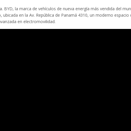
ma. BYD, la marca de vehículos de nueva energía más vendida del mu
lo, ubicada en la Av. República de Panamá 4310, un moderno espacio
avanzada en electromovilidad.