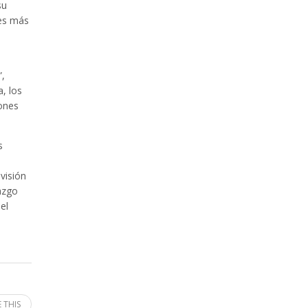
su
les más
”,
, los
iones
s
visión
azgo
el
 THIS