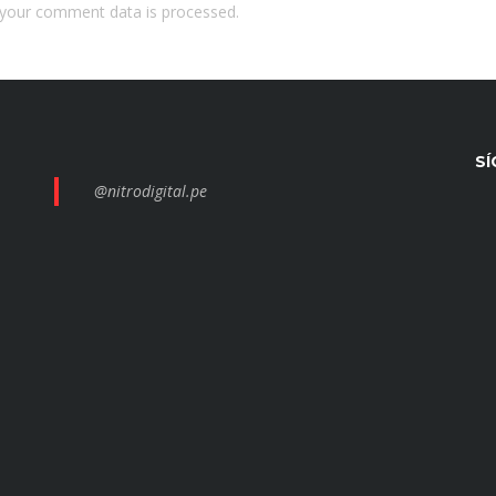
your comment data is processed.
S
@nitrodigital.pe