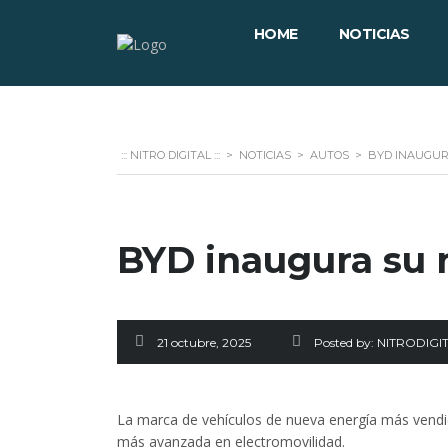
HOME
NOTICIAS
::: NITRO DIGITAL :::
>
NOTICIAS
>
AUTOS
>
BYD INAUGUR
BYD inaugura su 
21 octubre, 2025
Posted by:
NITRODIGIT
La marca de vehículos de nueva energía más vendid
más avanzada en electromovilidad.