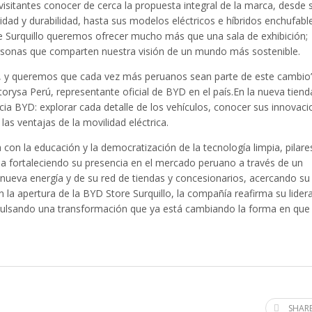
 visitantes conocer de cerca la propuesta integral de la marca, desde 
idad y durabilidad, hasta sus modelos eléctricos e híbridos enchufab
e Surquillo queremos ofrecer mucho más que una sala de exhibición;
rsonas que comparten nuestra visión de un mundo más sostenible.
uí, y queremos que cada vez más peruanos sean parte de este cambio
rysa Perú, representante oficial de BYD en el país.En la nueva tienda
ncia BYD: explorar cada detalle de los vehículos, conocer sus innovac
las ventajas de la movilidad eléctrica.
on la educación y la democratización de la tecnología limpia, pilare
a fortaleciendo su presencia en el mercado peruano a través de un
nueva energía y de su red de tiendas y concesionarios, acercando su 
la apertura de la BYD Store Surquillo, la compañía reafirma su lider
mpulsando una transformación que ya está cambiando la forma en que 
SHARE