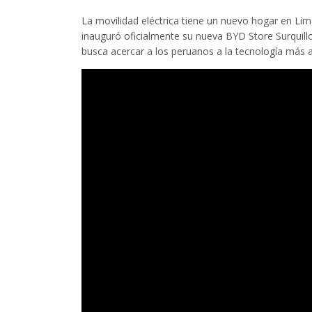
La movilidad eléctrica tiene un nuevo hogar en Li
inauguró oficialmente su nueva BYD Store Surquil
busca acercar a los peruanos a la tecnología más 