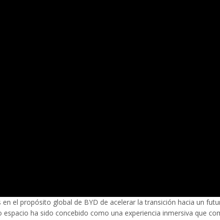
en el propósito global de BYD de acelerar la transición hacia un futu
uevo espacio ha sido concebido como una experiencia inmersiva que co