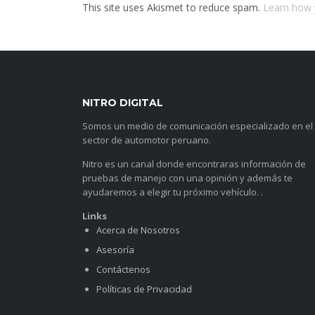
This site uses Akismet to reduce spam.
Learn how 
NITRO DIGITAL
Somos un medio de comunicación especializado en el
sector de automotor peruano.
Nitro es un canal donde encontraras información de
pruebas de manejo con una opinión y además te
ayudaremos a elegir tu próximo vehículo. .
Links
Acerca de Nosotros
Asesoría
Contáctenos
Políticas de Privacidad