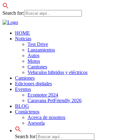
Search for:
HOME
Noticias
Test Drive
Lanzamientos
Autos
Motos
Camiones
Vehiculos hibridos y eléctricos
Camiones
Ediciones digitales
Eventos
Ecomotor 2024
Caravana PetFriendly 2026
BLOG
Contáctenos
Acerca de nosotros
Asesoría
Search for: