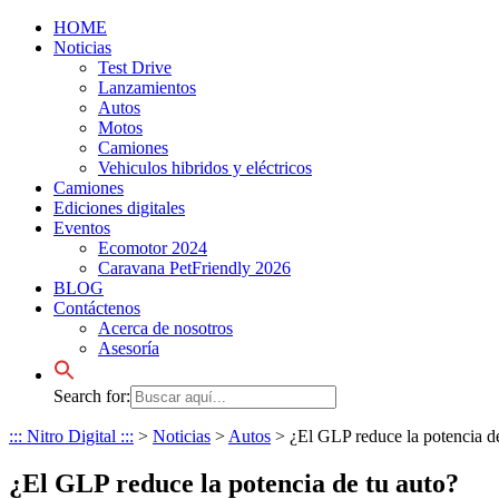
HOME
Noticias
Test Drive
Lanzamientos
Autos
Motos
Camiones
Vehiculos hibridos y eléctricos
Camiones
Ediciones digitales
Eventos
Ecomotor 2024
Caravana PetFriendly 2026
BLOG
Contáctenos
Acerca de nosotros
Asesoría
Search for:
::: Nitro Digital :::
>
Noticias
>
Autos
>
¿El GLP reduce la potencia de
¿El GLP reduce la potencia de tu auto?