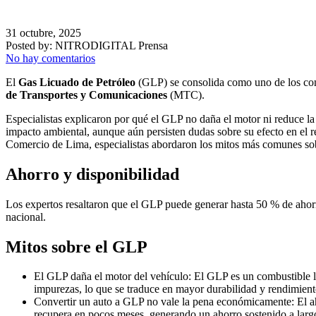
31 octubre, 2025
Posted by:
NITRODIGITAL Prensa
No hay comentarios
El
Gas Licuado de Petróleo
(GLP) se consolida como uno de los comb
de Transportes y Comunicaciones
(MTC).
Especialistas explicaron por qué el GLP no daña el motor ni reduce l
impacto ambiental, aunque aún persisten dudas sobre su efecto en el 
Comercio de Lima, especialistas abordaron los mitos más comunes sob
Ahorro y disponibilidad
Los expertos resaltaron que el GLP puede generar hasta 50 % de ahorro 
nacional.
Mitos sobre el GLP
El GLP daña el motor del vehículo: El GLP es un combustible l
impurezas, lo que se traduce en mayor durabilidad y rendimient
Convertir un auto a GLP no vale la pena económicamente: El aho
recupera en pocos meses, generando un ahorro sostenido a larg