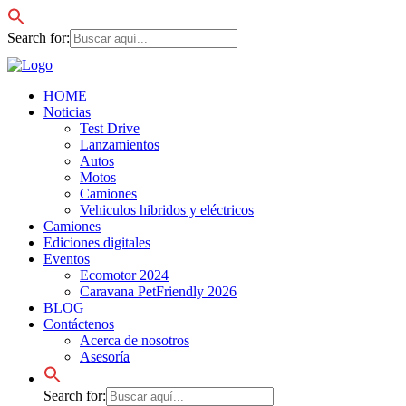
Search for:
HOME
Noticias
Test Drive
Lanzamientos
Autos
Motos
Camiones
Vehiculos hibridos y eléctricos
Camiones
Ediciones digitales
Eventos
Ecomotor 2024
Caravana PetFriendly 2026
BLOG
Contáctenos
Acerca de nosotros
Asesoría
Search for: