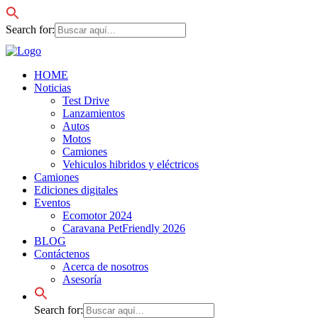
Search for:
HOME
Noticias
Test Drive
Lanzamientos
Autos
Motos
Camiones
Vehiculos hibridos y eléctricos
Camiones
Ediciones digitales
Eventos
Ecomotor 2024
Caravana PetFriendly 2026
BLOG
Contáctenos
Acerca de nosotros
Asesoría
Search for: