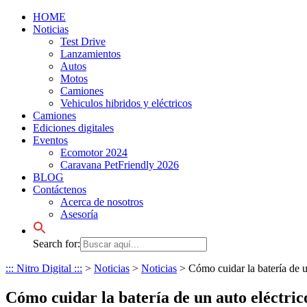
HOME
Noticias
Test Drive
Lanzamientos
Autos
Motos
Camiones
Vehiculos hibridos y eléctricos
Camiones
Ediciones digitales
Eventos
Ecomotor 2024
Caravana PetFriendly 2026
BLOG
Contáctenos
Acerca de nosotros
Asesoría
Search for:
::: Nitro Digital :::
>
Noticias
>
Noticias
>
Cómo cuidar la batería de un
Cómo cuidar la batería de un auto eléctrico