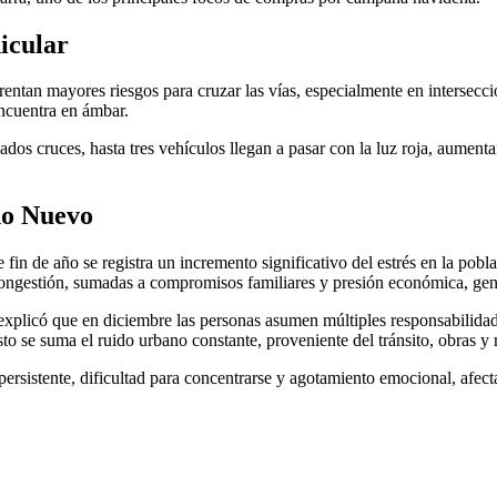
icular
frentan mayores riesgos para cruzar las vías, especialmente en intersecc
ncuentra en ámbar.
dos cruces, hasta tres vehículos llegan a pasar con la luz roja, aumenta
ño Nuevo
 fin de año se registra un incremento significativo del estrés en la pobl
a congestión, sumadas a compromisos familiares y presión económica, gen
 explicó que en diciembre las personas asumen múltiples responsabili
to se suma el ruido urbano constante, proveniente del tránsito, obras y
persistente, dificultad para concentrarse y agotamiento emocional, afe