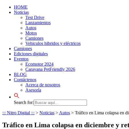
HOME
Noticias
Test Drive
Lanzamientos
Autos
Motos
Camiones
Vehiculos hibridos y eléctricos
Camiones
Ediciones digitales
Eventos
Ecomotor 2024
Caravana PetFriendly 2026
BLOG
Contáctenos
Acerca de nosotros
Asesoría
Search for:
::: Nitro Digital :::
>
Noticias
>
Autos
>
Tráfico en Lima colapsa en di
Tráfico en Lima colapsa en diciembre y ret