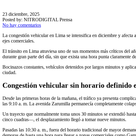
23 diciembre, 2025
Posted by:
NITRODIGITAL Prensa
No hay comentarios
La congestión vehicular en Lima se intensifica en diciembre y afect
ejes comerciales.
El tránsito en Lima atraviesa uno de sus momentos más críticos del añ
durante gran parte del día, sin que exista una hora punta claramente 
Bocinazos constantes, vehículos detenidos por largos minutos y aplic
ciudad.
Congestión vehicular sin horario definido
Desde las primeras horas de la mañana, el tráfico ya presenta compli
las 9:10 a. m. La avenida Zarumilla permanecía completamente colapsa
Un trayecto que normalmente toma unos 30 minutos se extendió hasta 
cinco cuadras—, el desplazamiento llegó a tomar nueve minutos.
Pasadas las 10:30 a. m., fuera del horario tradicional de mayor deman
demoras de hasta una hora para llegar a zonas comerciales como Gama