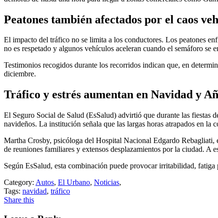
Peatones también afectados por el caos veh
El impacto del tráfico no se limita a los conductores. Los peatones en
no es respetado y algunos vehículos aceleran cuando el semáforo se e
Testimonios recogidos durante los recorridos indican que, en determina
diciembre.
Tráfico y estrés aumentan en Navidad y A
El Seguro Social de Salud (EsSalud) advirtió que durante las fiestas de
navideños. La institución señala que las largas horas atrapados en l
Martha Crosby, psicóloga del Hospital Nacional Edgardo Rebagliati,
de reuniones familiares y extensos desplazamientos por la ciudad. A es
Según EsSalud, esta combinación puede provocar irritabilidad, fatiga 
Category:
Autos
,
El Urbano
,
Noticias
,
Tags:
navidad
,
tráfico
Share this