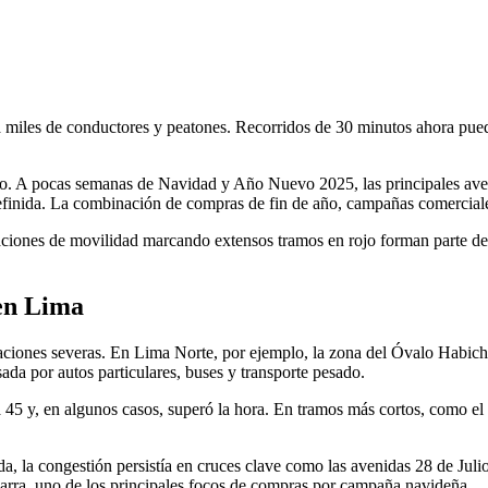
a a miles de conductores y peatones. Recorridos de 30 minutos ahora p
o. A pocas semanas de Navidad y Año Nuevo 2025, las principales avenid
definida. La combinación de compras de fin de año, campañas comerciales
aciones de movilidad marcando extensos tramos en rojo forman parte de
 en Lima
caciones severas. En Lima Norte, por ejemplo, la zona del Óvalo Habich
da por autos particulares, buses y transporte pesado.
45 y, en algunos casos, superó la hora. En tramos más cortos, como e
da, la congestión persistía en cruces clave como las avenidas 28 de Jul
rra, uno de los principales focos de compras por campaña navideña.