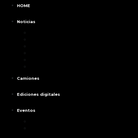
HOME
Noticias
Test Drive
Lanzamientos
Autos
Motos
Camiones
Vehiculos hibridos y eléctricos
Camiones
Ediciones digitales
Eventos
Ecomotor 2024
Caravana PetFriendly 2026