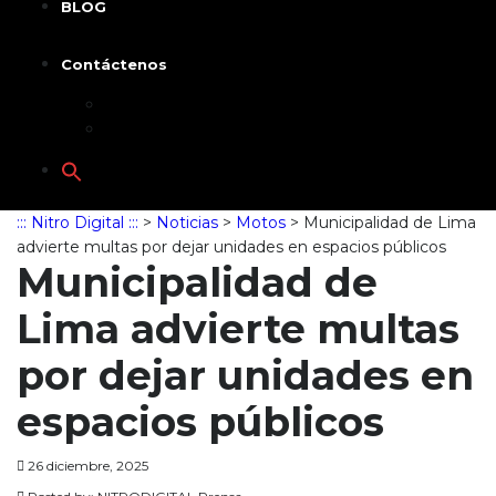
BLOG
Contáctenos
Acerca de nosotros
Asesoría
Search
for:
::: Nitro Digital :::
>
Noticias
>
Motos
>
Municipalidad de Lima
advierte multas por dejar unidades en espacios públicos
Municipalidad de
Lima advierte multas
por dejar unidades en
espacios públicos
26 diciembre, 2025