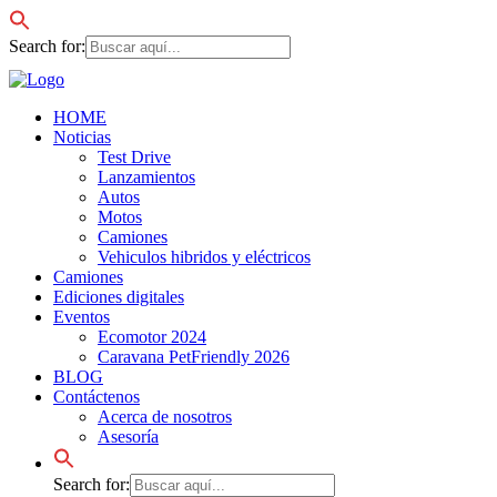
Search for:
HOME
Noticias
Test Drive
Lanzamientos
Autos
Motos
Camiones
Vehiculos hibridos y eléctricos
Camiones
Ediciones digitales
Eventos
Ecomotor 2024
Caravana PetFriendly 2026
BLOG
Contáctenos
Acerca de nosotros
Asesoría
Search for: