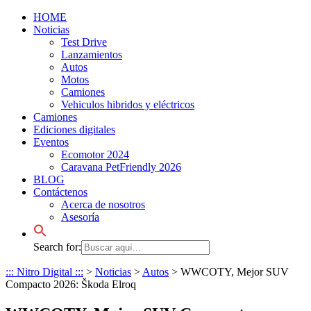
HOME
Noticias
Test Drive
Lanzamientos
Autos
Motos
Camiones
Vehiculos hibridos y eléctricos
Camiones
Ediciones digitales
Eventos
Ecomotor 2024
Caravana PetFriendly 2026
BLOG
Contáctenos
Acerca de nosotros
Asesoría
Search for:
::: Nitro Digital :::
>
Noticias
>
Autos
>
WWCOTY, Mejor SUV
Compacto 2026: Škoda Elroq