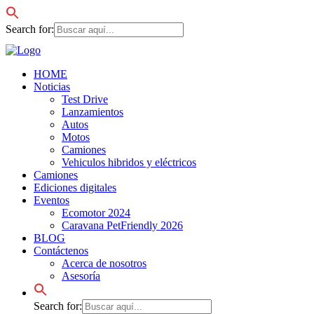
Search for:
HOME
Noticias
Test Drive
Lanzamientos
Autos
Motos
Camiones
Vehiculos hibridos y eléctricos
Camiones
Ediciones digitales
Eventos
Ecomotor 2024
Caravana PetFriendly 2026
BLOG
Contáctenos
Acerca de nosotros
Asesoría
Search for: