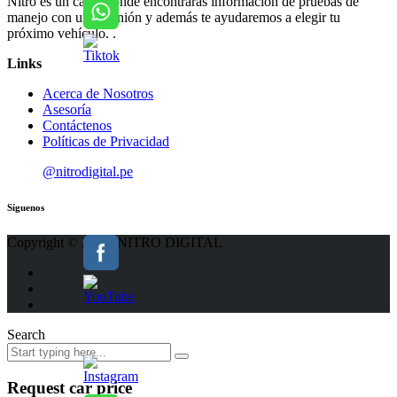
Nitro es un canal donde encontraras información de pruebas de
manejo con una opinión y además te ayudaremos a elegir tu
próximo vehículo. .
Links
Acerca de Nosotros
Asesoría
Contáctenos
Políticas de Privacidad
@nitrodigital.pe
Síguenos
Copyright © 2026. NITRO DIGITAL
Search
Request car price