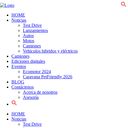
f
HOME
Noticias
Test Drive
Lanzamientos
Autos
Motos
Camiones
Vehiculos hibridos y eléctricos
Camiones
Ediciones digitales
Eventos
Ecomotor 2024
Caravana PetFriendly 2026
BLOG
Contáctenos
Acerca de nosotros
Asesoría
Search
for:
HOME
Noticias
Test Drive