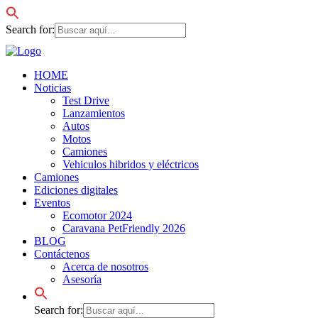
Search for:
HOME
Noticias
Test Drive
Lanzamientos
Autos
Motos
Camiones
Vehiculos hibridos y eléctricos
Camiones
Ediciones digitales
Eventos
Ecomotor 2024
Caravana PetFriendly 2026
BLOG
Contáctenos
Acerca de nosotros
Asesoría
Search for: