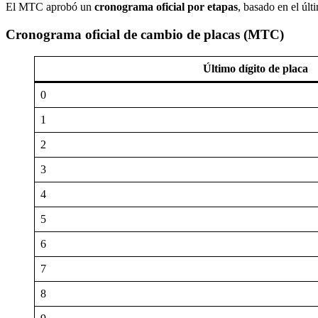
El MTC aprobó un
cronograma oficial por etapas
, basado en el últ
Cronograma oficial de cambio de placas (MTC)
Último dígito de placa
0
1
2
3
4
5
6
7
8