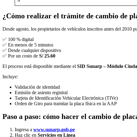
9
¿Cómo realizar el trámite de cambio de pl
Desde agosto, los propietarios de vehículos inscritos antes del 2010 pu
✅ 100 % digital
✅ En menos de 5 minutos
✅ Desde cualquier dispositivo
✅ Por un costo de
S/ 25.60
El proceso está disponible mediante el
SID Sunarp – Módulo Ciud
Incluye:
Validación de identidad
Emisión de asiento registral
Tarjeta de Identificación Vehicular Electrónica (TIVe)
Orden de Giro para tramitar la placa física en la AAP
Paso a paso: cómo hacer el cambio de plac
Ingresa a
www.sunarp.gob.pe
Haz clic en
Servicios en Línea