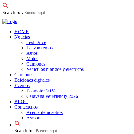
Search for:
HOME
Noticias
Test Drive
Lanzamientos
Autos
Motos
Camiones
Vehiculos hibridos y eléctricos
Camiones
Ediciones digitales
Eventos
Ecomotor 2024
Caravana PetFriendly 2026
BLOG
Contáctenos
Acerca de nosotros
Asesoría
Search for: