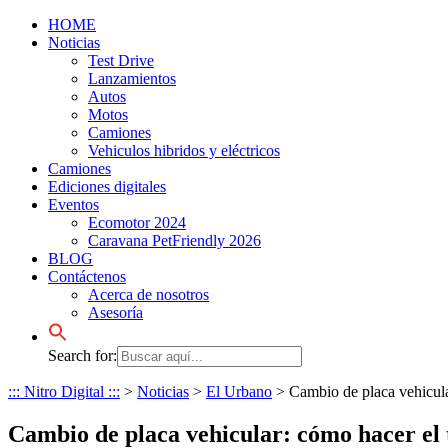
HOME
Noticias
Test Drive
Lanzamientos
Autos
Motos
Camiones
Vehiculos hibridos y eléctricos
Camiones
Ediciones digitales
Eventos
Ecomotor 2024
Caravana PetFriendly 2026
BLOG
Contáctenos
Acerca de nosotros
Asesoría
Search for:
::: Nitro Digital :::
>
Noticias
>
El Urbano
>
Cambio de placa vehicula
Cambio de placa vehicular: cómo hacer el 