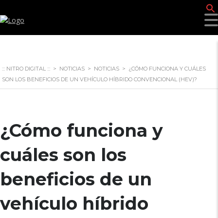
f
::: NITRO DIGITAL :::
>
NOTICIAS
>
NOTICIAS
>
¿CÓMO FUNCIONA Y CUÁLES
SON LOS BENEFICIOS DE UN VEHÍCULO HÍBRIDO CONVENCIONAL (HEV)?
¿Cómo funciona y
cuáles son los
beneficios de un
vehículo híbrido