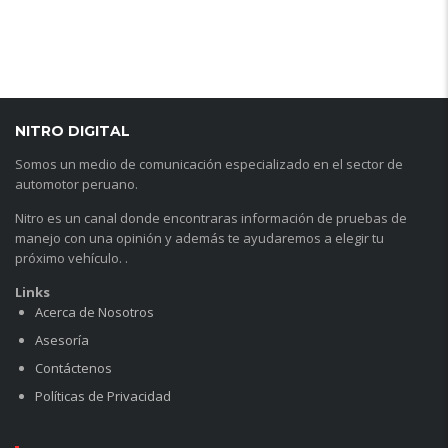
NITRO DIGITAL
Somos un medio de comunicación especializado en el sector de
automotor peruano.
Nitro es un canal donde encontraras información de pruebas de
manejo con una opinión y además te ayudaremos a elegir tu
próximo vehículo. .
Links
Acerca de Nosotros
Asesoría
Contáctenos
Políticas de Privacidad