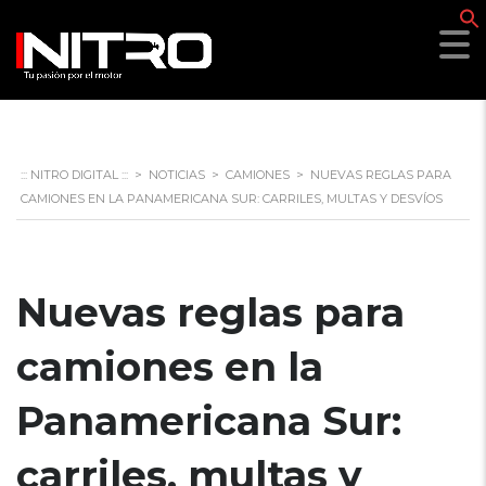
f
::: NITRO DIGITAL :::
>
NOTICIAS
>
CAMIONES
>
NUEVAS REGLAS PARA
CAMIONES EN LA PANAMERICANA SUR: CARRILES, MULTAS Y DESVÍOS
Nuevas reglas para
camiones en la
Panamericana Sur:
carriles, multas y