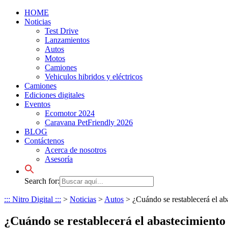
HOME
Noticias
Test Drive
Lanzamientos
Autos
Motos
Camiones
Vehiculos hibridos y eléctricos
Camiones
Ediciones digitales
Eventos
Ecomotor 2024
Caravana PetFriendly 2026
BLOG
Contáctenos
Acerca de nosotros
Asesoría
Search for:
::: Nitro Digital :::
>
Noticias
>
Autos
>
¿Cuándo se restablecerá el a
¿Cuándo se restablecerá el abastecimient