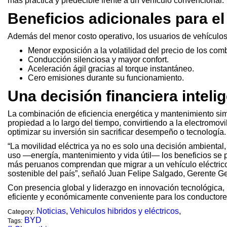
más práctica y predecible frente a un vehículo convencional.
Beneficios adicionales para e
Además del menor costo operativo, los usuarios de vehículos 
Menor exposición a la volatilidad del precio de los comb
Conducción silenciosa y mayor confort.
Aceleración ágil gracias al torque instantáneo.
Cero emisiones durante su funcionamiento.
Una decisión financiera inteli
La combinación de eficiencia energética y mantenimiento simp
propiedad a lo largo del tiempo, convirtiendo a la electromo
optimizar su inversión sin sacrificar desempeño o tecnología.
“La movilidad eléctrica ya no es solo una decisión ambiental,
uso —energía, mantenimiento y vida útil— los beneficios se 
más peruanos comprendan que migrar a un vehículo eléctrico
sostenible del país”, señaló Juan Felipe Salgado, Gerente Ge
Con presencia global y liderazgo en innovación tecnológica,
eficiente y económicamente conveniente para los conductor
Noticias
,
Vehiculos hibridos y eléctricos
,
Category:
BYD
Tags: