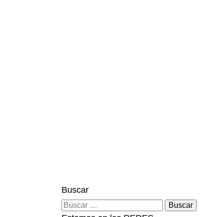
S
fo
Buscar
Buscar: