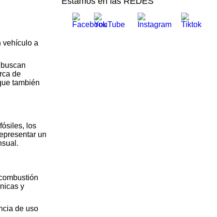
Estamos en las REDES
n vehículo a
s buscan
arca de
que también
ósiles, los
representar un
nsual.
 combustión
ánicas y
ncia de uso