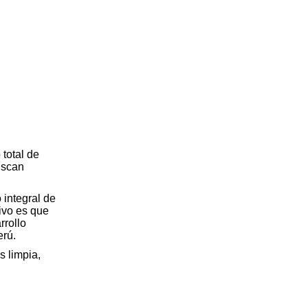
 total de
uscan
 integral de
ivo es que
rrollo
erú.
s limpia,