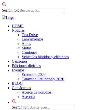
Search for:
HOME
Noticias
Test Drive
Lanzamientos
Autos
Motos
Camiones
Vehiculos hibridos y eléctricos
Camiones
Ediciones digitales
Eventos
Ecomotor 2024
Caravana PetFriendly 2026
BLOG
Contáctenos
Acerca de nosotros
Asesoría
Search for: