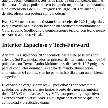
que proyectan confianza. Sus faros LED de día completos, manijas
de puertas flush y spoiler trasero integrado mejoran la aerodinámica.
Con dimensiones de 198.8 pulgadas de largo, 78.3 de ancho y 67.3
de alto, ofrece una postura ágil y moderna.
Esta SUV cuenta con una
distancia entre ejes de 120.1 pulgadas
,
lo que maximiza el espacio interior sin sacrificar maniobrabilidad.
Colores como Spellbound o combinaciones bicolor con techo negro
realzan su atractivo visual.
Interior Espacioso y Tech-Forward
Adentro, la Highlander 2027 acomoda hasta siete pasajeros con
asientos SofTex calefactados en primera fila. La pantalla táctil de 14
pulgadas con Toyota Audio Multimedia y display de 12.3 pulgadas
para el conductor dominan la cabina de mando. Iluminación
ambiental en 64 colores y techo panorámico fijo crean un ambiente
acogedor.
El espacio de carga supera los 45 pies cúbicos con tercera fila
abatida, perfecto para viajes largos. Puerto de carga inalámbrica
dual, USB-C en todas las filas y V2L para powering dispositivos
externos añaden versatilidad. Es el Highlander eléctrico que une
comodidad y practicidad diaria.