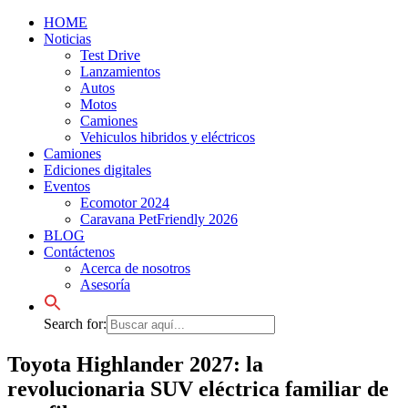
HOME
Noticias
Test Drive
Lanzamientos
Autos
Motos
Camiones
Vehiculos hibridos y eléctricos
Camiones
Ediciones digitales
Eventos
Ecomotor 2024
Caravana PetFriendly 2026
BLOG
Contáctenos
Acerca de nosotros
Asesoría
Search for:
Toyota Highlander 2027: la
revolucionaria SUV eléctrica familiar de