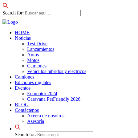
Search for:
HOME
Noticias
Test Drive
Lanzamientos
Autos
Motos
Camiones
Vehiculos hibridos y eléctricos
Camiones
Ediciones digitales
Eventos
Ecomotor 2024
Caravana PetFriendly 2026
BLOG
Contáctenos
Acerca de nosotros
Asesoría
Search for: