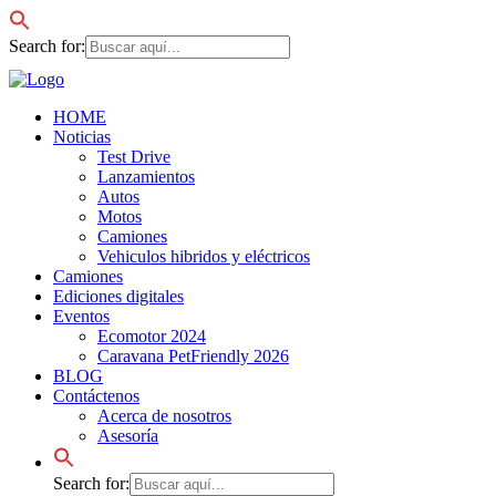
Search for:
HOME
Noticias
Test Drive
Lanzamientos
Autos
Motos
Camiones
Vehiculos hibridos y eléctricos
Camiones
Ediciones digitales
Eventos
Ecomotor 2024
Caravana PetFriendly 2026
BLOG
Contáctenos
Acerca de nosotros
Asesoría
Search for: