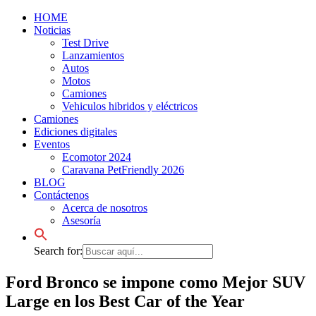
HOME
Noticias
Test Drive
Lanzamientos
Autos
Motos
Camiones
Vehiculos hibridos y eléctricos
Camiones
Ediciones digitales
Eventos
Ecomotor 2024
Caravana PetFriendly 2026
BLOG
Contáctenos
Acerca de nosotros
Asesoría
Search for:
Ford Bronco se impone como Mejor SUV
Large en los Best Car of the Year