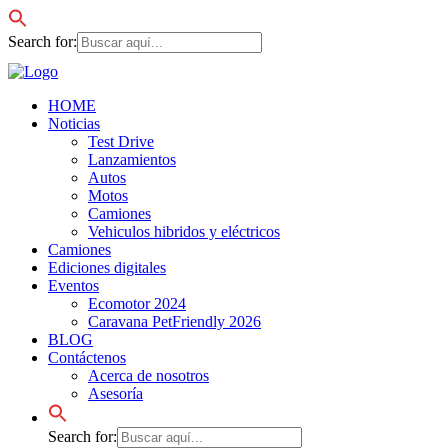
Search for:
HOME
Noticias
Test Drive
Lanzamientos
Autos
Motos
Camiones
Vehiculos hibridos y eléctricos
Camiones
Ediciones digitales
Eventos
Ecomotor 2024
Caravana PetFriendly 2026
BLOG
Contáctenos
Acerca de nosotros
Asesoría
Search for: