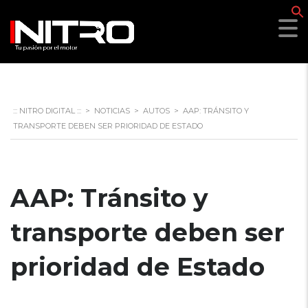
f
::: NITRO DIGITAL :::
>
NOTICIAS
>
AUTOS
>
AAP: TRÁNSITO Y
TRANSPORTE DEBEN SER PRIORIDAD DE ESTADO
AAP: Tránsito y
transporte deben ser
prioridad de Estado