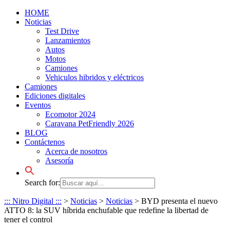
HOME
Noticias
Test Drive
Lanzamientos
Autos
Motos
Camiones
Vehiculos hibridos y eléctricos
Camiones
Ediciones digitales
Eventos
Ecomotor 2024
Caravana PetFriendly 2026
BLOG
Contáctenos
Acerca de nosotros
Asesoría
Search for:
::: Nitro Digital :::
>
Noticias
>
Noticias
>
BYD presenta el nuevo
ATTO 8: la SUV híbrida enchufable que redefine la libertad de
tener el control