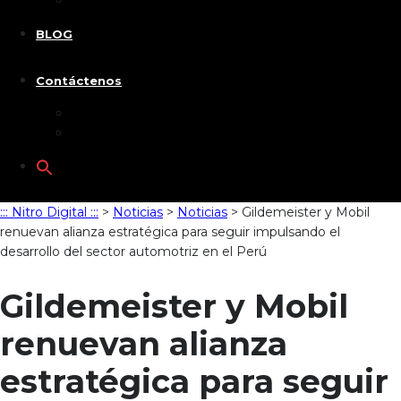
Caravana PetFriendly 2026
BLOG
Contáctenos
Acerca de nosotros
Asesoría
Search
for:
::: Nitro Digital :::
>
Noticias
>
Noticias
>
Gildemeister y Mobil
renuevan alianza estratégica para seguir impulsando el
desarrollo del sector automotriz en el Perú
Gildemeister y Mobil
renuevan alianza
estratégica para seguir