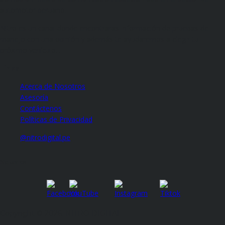
automotor peruano.
Nitro es un canal donde encontraras información de pruebas de
manejo con una opinión y además te ayudaremos a elegir tu
próximo vehículo. .
Links
Acerca de Nosotros
Asesoría
Contáctenos
Políticas de Privacidad
@nitrodigital.pe
Síguenos
Copyright © 2026. NITRO DIGITAL