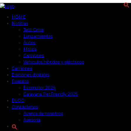
f
HOME
Noticias
Test Drive
Lanzamientos
Autos
Motos
Camiones
Vehiculos hibridos y eléctricos
Camiones
Ediciones digitales
Eventos
Ecomotor 2024
Caravana PetFriendly 2026
BLOG
Contáctenos
Acerca de nosotros
Asesoría
Search
for: