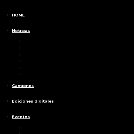
HOME
Noticias
Test Drive
Lanzamientos
Autos
Motos
Camiones
Vehiculos hibridos y eléctricos
Camiones
Ediciones digitales
Eventos
Ecomotor 2024