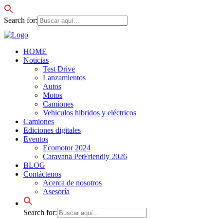
Search for:
HOME
Noticias
Test Drive
Lanzamientos
Autos
Motos
Camiones
Vehiculos hibridos y eléctricos
Camiones
Ediciones digitales
Eventos
Ecomotor 2024
Caravana PetFriendly 2026
BLOG
Contáctenos
Acerca de nosotros
Asesoría
Search for: